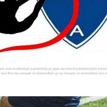
σμού, ένας συνδυασμός γυμναστικής με χορό, και είναι ένα αποκλειστικά γυνα
τους δίνει την ευκαιρία να εξοικειωθούν με την άσκηση, να αναπτύξουν νέες 