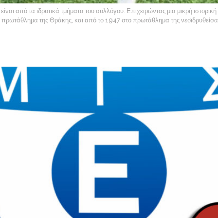
ναι από τα ιδρυτικά τμήματα του συλλόγου. Επιχειρώντας μια μικρή ιστορική
ρωτάθλημα της Θράκης, και από το 1947 στο πρωτάθλημα της νεοϊδρυθείσας τ