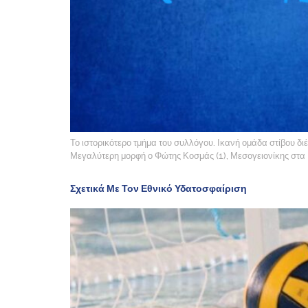
Το ιστορικότερο τμήμα του συλλόγου. Ικανή ομάδα στίβου δι
Μεγαλύτερη μορφή ο Φώτης Κοσμάς (1), Μεσογειονίκης στα 4
Σχετικά Με Τον Εθνικό Υδατοσφαίριση