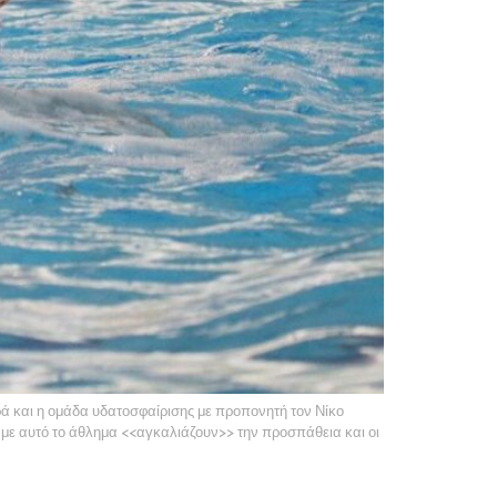
ά και η ομάδα υδατοσφαίρισης με προπονητή τον Νίκο
 με αυτό το άθλημα <<αγκαλιάζουν>> την προσπάθεια και οι