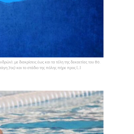
ών), με διακρίσεις έως και τα τέλη της δεκαετίας του 80.
η 7ος) και το στάδιο της πόλης πήρε προς […]