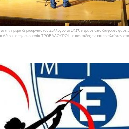
 από την ημέρα δημιουργίας του Συλλόγου το 1927, πέρασε από διάφορες φάσει
 Λάιου με την ονομασία ΤΡΟΒΑΔΟΥΡΟΙ, με καντάδες ως επί το πλείστον στο 