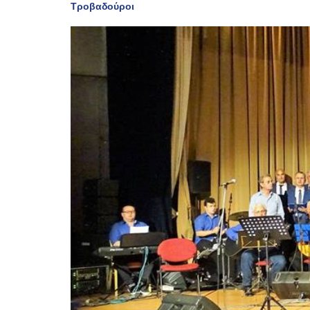
Τροβαδούροι