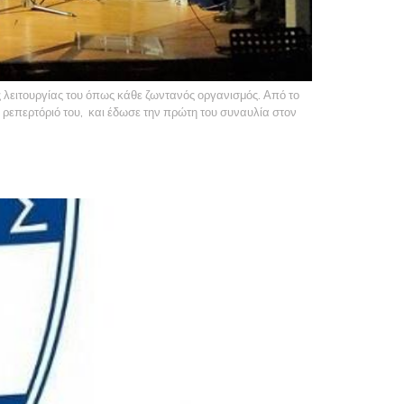
ς λειτουργίας του όπως κάθε ζωντανός οργανισμός. Από το
ρεπερτόριό του, και έδωσε την πρώτη του συναυλία στον