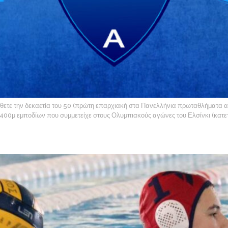
έθετε την δεκαετία του 50 (πρώτη επαρχιακή στα Πανελλήνια πρωταθλήματα ανδρ
00μ εμποδίων που συμμετείχε στους Ολυμπιακούς αγώνες του Ελσίνκι (κατετάγ