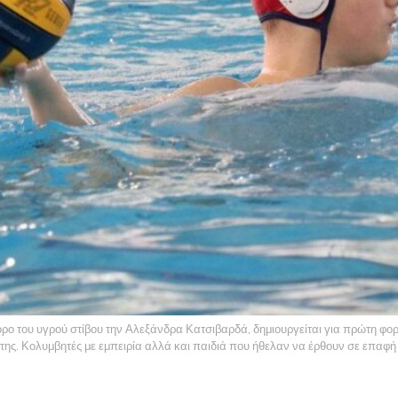
ρο του υγρού στίβου την Αλεξάνδρα Κατσιβαρδά, δημιουργείται για πρώτη φορ
ης. Κολυμβητές με εμπειρία αλλά και παιδιά που ήθελαν να έρθουν σε επαφή