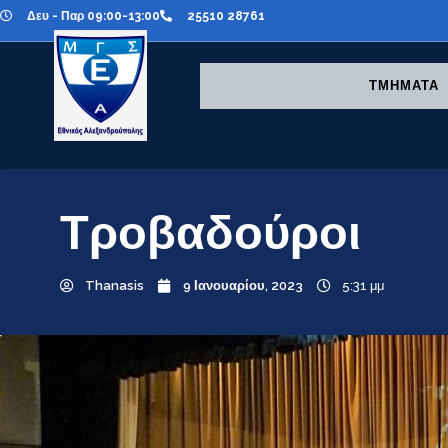
Δευ - Παρ 09:00-13:00
25510 28761
ΤΜΗΜΑΤΑ
Τροβαδούροι
Thanasis
9 Ιανουαρίου, 2023
5:31 μμ