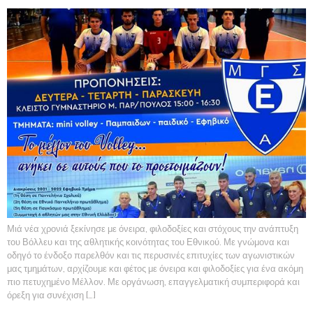
Μιά νέα χρονιά ξεκίνησε με όνειρα, φιλοδοξίες και στόχους την ανάπτυξη
του Βόλλευ και της αθλητικής κοινότητας του Εθνικού. Με γνώμονα και
οδηγό το ένδοξο παρελθόν και τις περυσινές επιτυχίες των αγωνιστικών
μας τμημάτων, αρχίζουμε και φέτος με όνειρα και φιλοδοξίες για ένα ακόμη
πιο πετυχημένο Μέλλον. Με οργάνωση, επαγγελματική συμπεριφορά και
όρεξη για συνέχιση […]