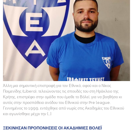
Άλλη μια σημαντική επιστροφή για τον Εθνικό, αφού και ο Νίκος
Ποιμενίδης (Libero), τελειώνοντας τις σπουδές του στη Ηράκλειο της
Κρήτης, επιστρέφει στην ομάδα που έμαθε το Βόλεϊ, για να βοηθήσει κι
αυτός στην προσπάθεια ανόδου του Εθνικού στην Pre league.
Γεννημένος το 1999, εντάχθηκε από νωρίς στις Ακαδημίες του Εθνικού
και αγωνίσθηκε μέχρι την […]
ΞΕΚΙΝΗΣΑΝ ΠΡΟΠΟΝΗΣΕΙΣ ΟΙ ΑΚΑΔΗΜΙΕΣ ΒΟΛΕΪ