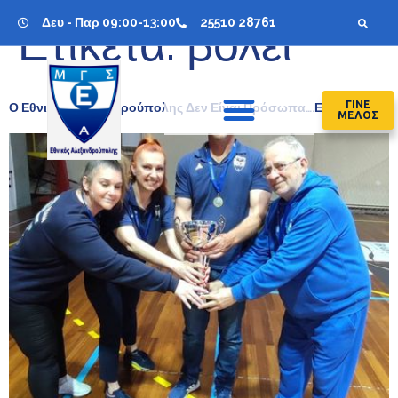
Δευ - Παρ 09:00-13:00
25510 28761
Ετικέτα:
βόλεϊ
ΓΙΝΕ
Ο Εθνικός Αλεξανδρούπολης Δεν Είναι Πρόσωπα….είναι Ιδέα!!!!!
ΜΕΛΟΣ