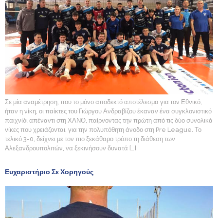
Σε μία αναμέτρηση, που το μόνο αποδεκτό αποτέλεσμα για τον Εθνικό,
ήταν η νίκη, οι παίκτες του Γιώργου Ανδραβίζου έκαναν ένα συγκλονιστικό
παιχνίδι απέναντι στη ΧΑΝΘ, παίρνοντας την πρώτη από τις δύο συνολικά
νίκες που χρειάζονται, για την πολυπόθητη άνοδο στη Pre League. Το
τελικό 3-0, δείχνει με τον πιο ξεκάθαρο τρόπο τη διάθεση των
Αλεξανδρουπολιτών, να ξεκινήσουν δυνατά […]
Ευχαριστήριο Σε Χορηγούς