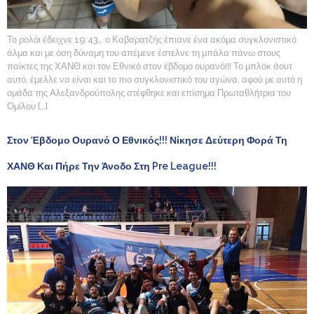
Το ρολόι έδειχνε 19:43… ο Καβαρατζής έπιανε ένα ακόμα συγκλονιστικό
άλμα και με όση δύναμη του απέμενε έστελνε τη μπάλα πάνω στους
παίκτες της ΧΑΝΘ και τον Εθνικό στον έβδομο ουρανό!!! Το μπλοκ άουτ
αυτό, έμελλε να είναι και το πιο συγκλονιστικό του αγώνα, αφού με αυτό η
ομάδα της Αλεξανδρούπολης στέφθηκε και επίσημα Πρωταθλήτρια του
Ομίλου […]
Στον Έβδομο Ουρανό Ο Εθνικός!!! Νίκησε Δεύτερη Φορά Τη
ΧΑΝΘ Και Πήρε Την Άνοδο Στη Pre League!!!