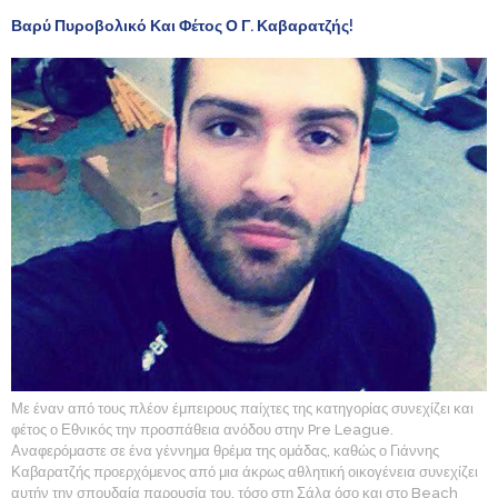
Βαρύ Πυροβολικό Και Φέτος Ο Γ. Καβαρατζής!
Με έναν από τους πλέον έμπειρους παίχτες της κατηγορίας συνεχίζει και
φέτος ο Εθνικός την προσπάθεια ανόδου στην Pre League.
Αναφερόμαστε σε ένα γέννημα θρέμα της ομάδας, καθώς ο Γιάννης
Καβαρατζής προερχόμενος από μια άκρως αθλητική οικογένεια συνεχίζει
αυτήν την σπουδαία παρουσία του, τόσο στη Σάλα όσο και στο Beach