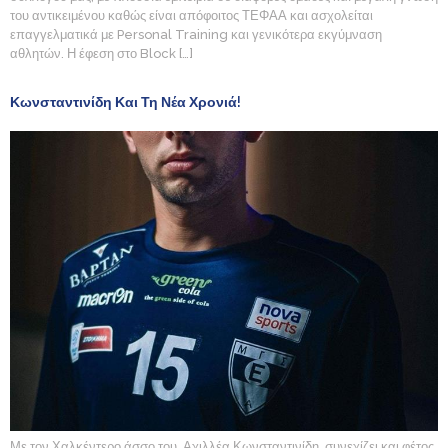
του αντικειμένου καθώς είναι απόφοιτος ΤΕΦΑΑ και ασχολείται
επαγγελματικά με Personal Training και γενικότερα εκγύμναση
αθλητών. Η έφεση στο Block […]
Κωνσταντινίδη Και Τη Νέα Χρονιά!
Με τον Χαλκέντερο άσσο του, Αχιλλέα Κωνσταντινίδη, συνεχίζει και φέτος