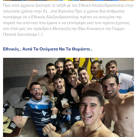
Πριν από 4χρονια ξεκίνησε το ταξίδι με τον Εθνικό Αλεξανδρούπολης στην
τελευταία χρόνια στην Α1….στα δύσκολα Πριν 3 χρόνια δύο άνθρωποι
πιστέψαμε ότι ο Εθνικός Αλεξανδρούπολης πρέπει να συνεχίσει την
πορεία του από εκεί που έμεινε κ να επιστρέψει εκεί που πρέπει,έχοντας
στο πλάι μας τον πρόεδρο κ.Μεσηνεζη,την Βίκυ Κοινακη κ τον Γιώργο
Πασσιά ξεκινήσαμε […]
Εθνικός… Αυτά Τα Ονόματα Να Τα Θυμάστε…