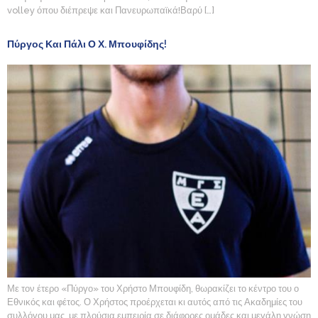
volley όπου διέπρεψε και Πανευρωπαϊκά!Βαρύ […]
Πύργος Και Πάλι Ο Χ. Μπουφίδης!
Με τον έτερο «Πύργο» του Χρήστο Μπουφίδη, θωρακίζει το κέντρο του ο
Εθνικός και φέτος. Ο Χρήστος προέρχεται κι αυτός από τις Ακαδημίες του
συλλόγου μας, με πλούσια εμπειρία σε διάφορες ομάδες και μεγάλη γνώση