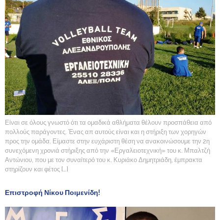
Είναι σε όλους γνωστό ότι τα ομαδικά αθλήματα θέλουν προσπάθεια από
πολλούς παράγοντες. Ένας απ αυτούς είναι και η στήριξη των χορηγών
προς την ομάδα. Είμαστε στην ευχάριστη θέση να ανακοινώσουμε την 2η
συνεχόμενη χρονιά στήριξης από την «Εργαλειοτεχνική» του κ. Μπαλτζή
Αντώνιου, που με τον συναίτερό του κ. Κυριάκο Δημητριάδη, έμπρακτα
στηρίζουν και φέτος […]
Επιστροφή Νίκου Ποιμενίδη!