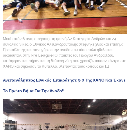
Μετά από 26 αναμετρήσεις στη φετινή Α2 Κατηγορία Ανδρών και 24
συνολικά νίκες, ο Εθνικός Αλεξανδρούπολης στέφθηκε χθες και επίσημα
Πρωταθλητής και πανηγύρισε την άνοδο που τόσο πολύ ήθελε και
δικαιούταν, στην Pre League! Οι παίκτες του Γιώργου Ανδραβίζου,
κατάφεραν και πήραν και τη δεύτερη νίκη που χρειαζόντουσαν κόντρα στη
ΧΑΝΘ και σήκωσαν το Κύπελλο, βλέποντας τους κόπους και […]
Ανεπανάληπτος Εθνικός, Επικράτησε 3-0 Της ΧΑΝΘ Και Έκανε
Το Πρώτο Βήμα Για Την Άνοδο!!