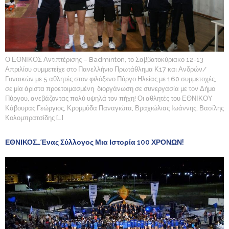
Ο ΕΘΝΙΚΟΣ Αντιπτέρισης – Badminton, το Σαββατοκύριακο 12-13
Απριλίου συμμετείχε στο Πανελλήνιο Πρωτάθλημα Κ17 και Ανδρών/
Γυναικών με 5 αθλητές στον φιλόξενο Πύργο Ηλείας με 160 συμμετοχές,
σε μία άριστα προετοιμασμένη διοργάνωση σε συνεργασία με τον Δήμο
Πύργου, ανεβάζοντας πολύ υψηλά τον πήχη! Οι αθλητές του ΕΘΝΙΚΟΥ
Κάβουρας Γεώργιος, Κρομμύδα Παναγιώτα, Βραχιώλιας Ιωάννης, Βασίλης
Κολομπρατσίδης […]
ΕΘΝΙΚΟΣ…ένας Σύλλογος Μια Ιστορία 100 ΧΡΟΝΩΝ!