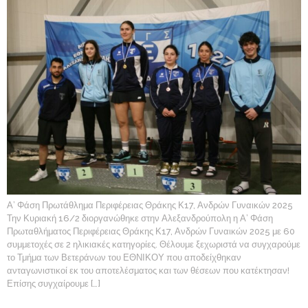
Α’ Φάση Πρωτάθλημα Περιφέρειας Θράκης Κ17, Ανδρών Γυναικών 2025
Την Κυριακή 16/2 διοργανώθηκε στην Αλεξανδρούπολη η Α’ Φάση
Πρωταθλήματος Περιφέρειας Θράκης Κ17, Ανδρών Γυναικών 2025 με 60
συμμετοχές σε 2 ηλικιακές κατηγορίες. Θέλουμε ξεχωριστά να συγχαρούμε
το Τμήμα των Βετεράνων του ΕΘΝΙΚΟΥ που αποδείχθηκαν
ανταγωνιστικοί εκ του αποτελέσματος και των θέσεων που κατέκτησαν!
Επίσης συγχαίρουμε […]