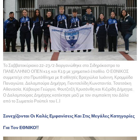
Το Σαββατοκύριακο 22-23/2 διοργανώθηκε στο Σιδηρόκαστρο το
ΠΑΝΕΛΛΗΝΙΟ ΟΠΕΝ κ15 και Κ19 με χρηματικό έπαθλο. Ο ΕΘΝΙΚΟΣ
συμμετείχε στο Πρωτάθλημα με 8 αθλητές Βραχιώλια Ιωάννη, Κρομμύδα
Παναγιώτα, Δαλαμπούρα Δημήτρη, Γιαντσελίδη Κωνσταντία, Τσατσάκη
Αθανασία, Κάβουρα Γεώργιο, Φουτζιτζή Χρυσάνθη και Κιζιρίδη Δήμητρα.
Ο Δαλαμπούρας Δημήτρης κατέκτησε μαζί με τον συμπαίκτη του Δάλα
από το Σωματείο Ρούπελ του […]
Συνεχίζονται Οι Καλές Εμφανίσεις Και Στις Μεγάλες Κατηγορίες
Για Τον ΕΘΝΙΚΟ!!