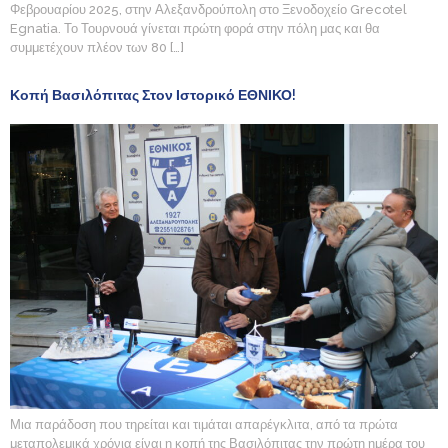
Φεβρουαρίου 2025, στην Αλεξανδρούπολη στο Ξενοδοχείο Grecotel
Egnatia. Το Τουρνουά γίνεται πρώτη φορά στην πόλη μας και θα
συμμετέχουν πλέον των 80 […]
Κοπή Βασιλόπιτας Στον Ιστορικό ΕΘΝΙΚΟ!
Μια παράδοση που τηρείται και τιμάται απαρέγκλιτα, από τα πρώτα
μεταπολεμικά χρόνια είναι η κοπή της Βασιλόπιτας την πρώτη ημέρα του