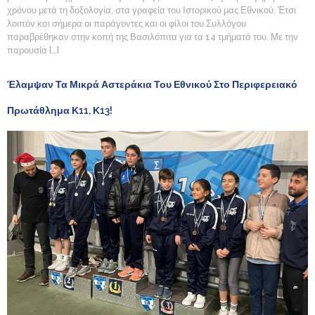
χρόνου μετά τη δοξολογία, στα γραφεία του Ιστορικού μας Εθνικού. Έτσι
λοιπόν και σήμερα οι παράγοντες και οι φίλοι του Συλλόγου
παραβρέθηκαν στην κοπή της Βασιλόπιτα για τα 14 τμήματά του. Με την
παρουσία […]
Έλαμψαν Τα Μικρά Αστεράκια Του Εθνικού Στο Περιφερειακό
Πρωτάθλημα Κ11, Κ13!