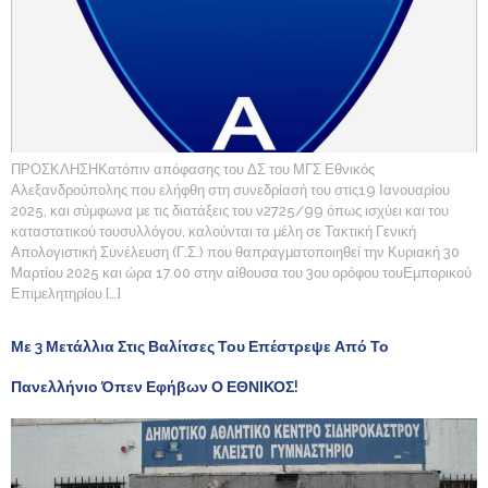
ΠΡΟΣΚΛΗΣΗΚατόπιν απόφασης του ΔΣ του ΜΓΣ Εθνικός
Αλεξανδρούπολης που ελήφθη στη συνεδρίασή του στις19 Ιανουαρίου
2025, και σύμφωνα με τις διατάξεις του ν2725/99 όπως ισχύει και του
καταστατικού τουσυλλόγου, καλούνται τα μέλη σε Τακτική Γενική
Απολογιστική Συνέλευση (Γ.Σ.) που θαπραγματοποιηθεί την Κυριακή 30
Μαρτίου 2025 και ώρα 17.00 στην αίθουσα του 3ου ορόφου τουΕμπορικού
Επιμελητηρίου […]
Με 3 Μετάλλια Στις Βαλίτσες Του Επέστρεψε Από Το
Πανελλήνιο Όπεν Εφήβων Ο ΕΘΝΙΚΟΣ!