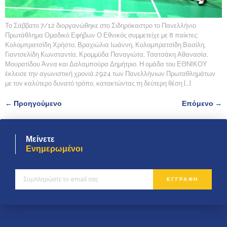
Το Σάββατο 7/12 διοργανώθηκε στο Σιδηρόκαστρο το Πανελλήνιο
Πρωτάθλημα Ομαδικό Εφήβων Ο Εθνικός συμμετείχε με 8 παίκτες:
Κολομπρατσίδη Χρήστο, Βραχιώλια Ιωάννη, Κολομπρατσίδη Βασίλη,
Γιαντσελίδη Κωνσταντία, Κρομμύδα Παναγιώτα, Τσατσάκη Αθανασία,
Μουρατίδου Άννα και Δαλαμπούρα Δημήτριο. Η ομάδα του ΕΘΝΙΚΟΥ
έκλεισε την αγωνιστική χρονιά 2924 των Πανελλήνιων Πρωταθλημάτων
με τον καλύτερο δυνατό τρόπο, κατακτώντας τη δεύτερη θέση […]
←
Προηγούμενο
Επόμενο
→
Μείνετε
Ενημερωμένοι
ΕΓΓΡΑΦΗ