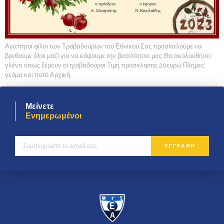
Αγαπητοί φίλοι των Τροβαδούρων του Εθνικού Σας προσκαλούμε να
βρεθούμε όλοι μαζί για να κόψουμε την βασιλόπιτα μας Θα ακολουθήσει
γλέντι όπως ξέρουν οι τροβαδούροι Τιμή πρόσκλησης 20ευρώ Πλήρες
γεύμα και ποτό Αρχική
Μείνετε
Ενημερωμένοι
ΕΓΓΡΑΦΗ