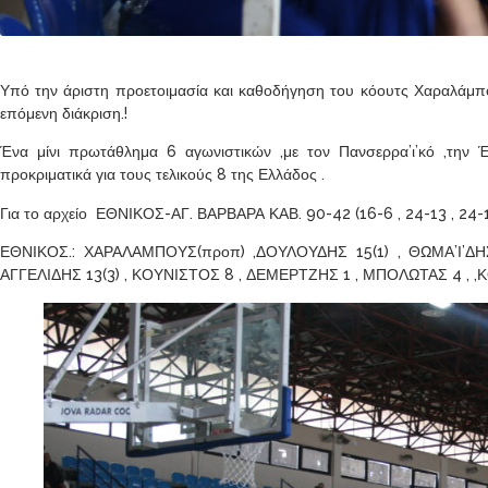
Υπό την άριστη προετοιμασία και καθοδήγηση του κόουτς Χαραλάμπους 
επόμενη διάκριση.!
Ένα μίνι πρωτάθλημα 6 αγωνιστικών ,με τον Πανσερρα’ι’κό ,την
προκριματικά για τους τελικούς 8 της Ελλάδος .
Για το αρχείο ΕΘΝΙΚΟΣ-ΑΓ. ΒΑΡΒΑΡΑ ΚΑΒ. 90-42 (16-6 , 24-13 , 24-1
ΕΘΝΙΚΟΣ.: ΧΑΡΑΛΑΜΠΟΥΣ(προπ) ,ΔΟΥΛΟΥΔΗΣ 15(1) , ΘΩΜΑ’Ι’ΔΗ
ΑΓΓΕΛΙΔΗΣ 13(3) , ΚΟΥΝΙΣΤΟΣ 8 , ΔΕΜΕΡΤΖΗΣ 1 , ΜΠΟΛΩΤΑΣ 4 , ,Κ