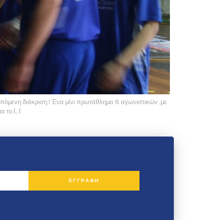
 επόμενη διάκριση.! Ένα μίνι πρωτάθλημα 6 αγωνιστικών ,με
α το […]
ΕΓΓΡΑΦΗ