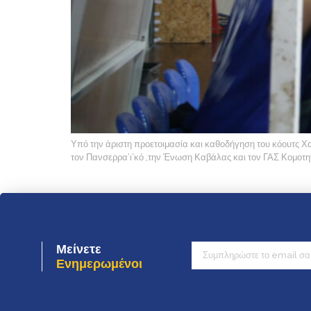
Υπό την άριστη προετοιμασία και καθοδήγηση του κόουτς Χαρ
τον Πανσερρα’ι’κό ,την Ένωση Καβάλας και τον ΓΑΣ Κομοτηνής
Μείνετε
Ενημερωμένοι