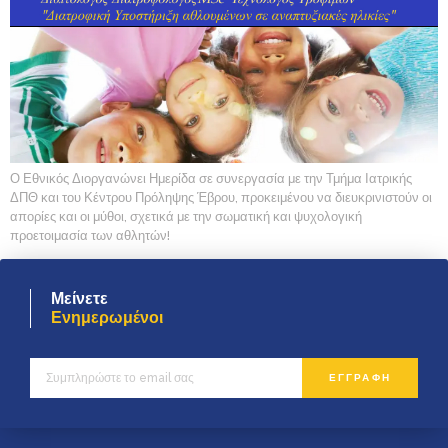
Ο Εθνικός Διοργανώνει Ημερίδα σε συνεργασία με την Τμήμα Ιατρικής
ΔΠΘ και του Κέντρου Πρόληψης Έβρου, προκειμένου να διευκρινιστούν οι
απορίες και οι μύθοι, σχετικά με την σωματική και ψυχολογική
προετοιμασία των αθλητών!
Μείνετε
Ενημερωμένοι
ΕΓΓΡΑΦΗ