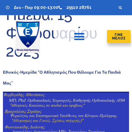
Δευ - Παρ 09:00-13:00
25510 28761
Ημέρα:
15
Φεβρουαρίου
ΓΙΝΕ
ΜΕΛΟΣ
2023
Εθνικός-Ημερίδα “Ο Αθλητισμός Που Θέλουμε Για Τα Παιδιά
Μας”