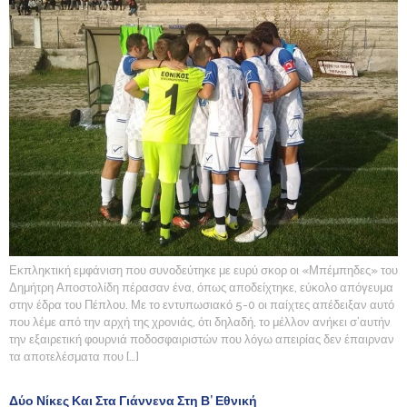
Εκπληκτική εμφάνιση που συνοδεύτηκε με ευρύ σκορ οι «Μπέμπηδες» του
Δημήτρη Αποστολίδη πέρασαν ένα, όπως αποδείχτηκε, εύκολο απόγευμα
στην έδρα του Πέπλου. Με το εντυπωσιακό 5-0 οι παίχτες απέδειξαν αυτό
που λέμε από την αρχή της χρονιάς, ότι δηλαδή, το μέλλον ανήκει σ’αυτήν
την εξαιρετική φουρνιά ποδοσφαιριστών που λόγω απειρίας δεν έπαιρναν
τα αποτελέσματα που […]
Δύο Νίκες Και Στα Γιάννενα Στη Β’ Εθνική