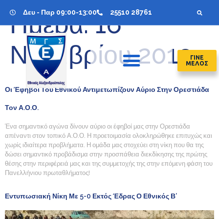
Δευ - Παρ 09:00-13:00
25510 28761
Ημέρα:
16
Νοεμβρίου 2019
ΓΙΝΕ
ΜΕΛΟΣ
Οι Έφηβοι Του Εθνικού Αντιμετωπίζουν Αύριο Στην Ορεστιάδα
Τον Α.Ο.Ο.
Ένα σημαντικό αγώνα δίνουν αύριο οι έφηβοί μας στην Ορεστιάδα
απέναντι στον τοπικό Α.Ο.Ο. Η προετοιμασία ολοκληρώθηκε επιτυχώς και
χωρίς ιδιαίτερα προβλήματα. Η ομάδα μας στοχεύει στη νίκη που θα της
δώσει σημαντικό προβάδισμα στην προσπάθεια διεκδίκησης της πρώτης
θέσης στην περιφέρειά μας και της συμμετοχής της στην επόμενη φάση του
Πανελλήνιου πρωταθλήματος!
Εντυπωσιακή Νίκη Με 5-0 Εκτός Έδρας Ο Εθνικός Β’