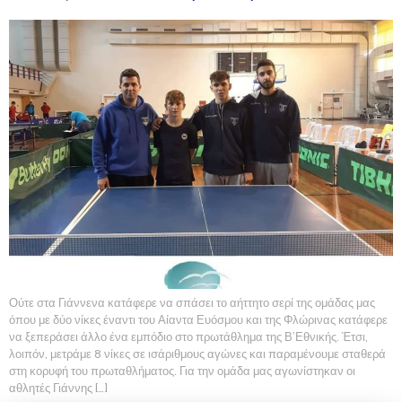
Ούτε στα Γιάννενα κατάφερε να σπάσει το αήττητο σερί της ομάδας μας
όπου με δύο νίκες έναντι του Αίαντα Ευόσμου και της Φλώρινας κατάφερε
να ξεπεράσει άλλο ένα εμπόδιο στο πρωτάθλημα της Β’Εθνικής. Έτσι,
λοιπόν, μετράμε 8 νίκες σε ισάριθμους αγώνες και παραμένουμε σταθερά
στη κορυφή του πρωταθλήματος. Για την ομάδα μας αγωνίστηκαν οι
αθλητές Γιάννης […]