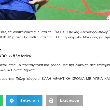
κες, τα Αναπτυξιακά τμήματα του “Μ.Γ.Σ. Εθνικός Αλεξανδρούπολης”
21-Κ18-Κ17) στα Πρωταθλήματα της ΕΣΠΕ Θράκης-Αν. Μακ/νιας για την
?
YDOL2vft6Mtdnirw
οετοιμασία, ο πρωταγωνιστικός ρόλος για την διάκριση στα επίσημα
ελλήνια Πρωταθλήματα .
 κόσμος της Πόλης εύχονται ΚΑΛΗ ΑΘΛΗΤΙΚΗ ΧΡΟΝΙΑ ΜΕ ΥΓΕΙΑ ΚΑΙ
Telegram
Εκτύπωση