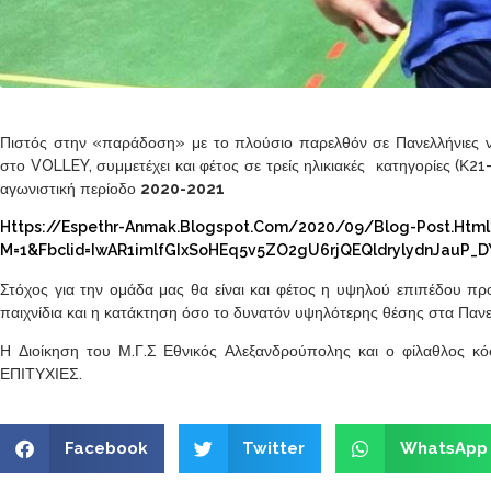
Πιστός στην «παράδοση» με το πλούσιο παρελθόν σε Πανελλήνιες νί
στο VOLLEY, συμμετέχει και φέτος σε τρείς ηλικιακές κατηγορίες (Κ
αγωνιστική περίοδο
2020-2021
Https://espethr-Anmak.blogspot.com/2020/09/blog-Post.html
M=1&fbclid=IwAR1imlfGIxSoHEq5v5ZO2gU6rjQEQldrylydnJauP_D
Στόχος για την ομάδα μας θα είναι και φέτος η υψηλού επιπέδου πρ
παιχνίδια και η κατάκτηση όσο το δυνατόν υψηλότερης θέσης στα Παν
Η Διοίκηση του Μ.Γ.Σ Εθνικός Αλεξανδρούπολης και ο φίλαθλος
ΕΠΙΤΥΧΙΕΣ.
Facebook
Twitter
WhatsApp