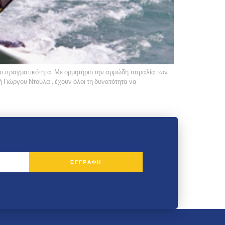
ναι πραγματικότητα. Με ορμητήριο την αμμώδη παραλία των
ιώργου Ντούλα , έχουν όλοι τη δυνατότητα να
ΕΓΓΡΑΦΗ