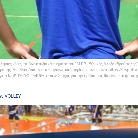
νιες νίκες, τα Αναπτυξιακά τμήματα του “Μ.Γ.Σ. Εθνικός Αλεξανδρούπολης” σ
ράκης-Αν. Μακ/νιας για την αγωνιστική περίοδο 2020-2021 https://esp
uP_DYDOL2vft6Mtdnirw Στόχος για την ομάδα μας θα είναι και φέτος η υ
ών VOLLEY