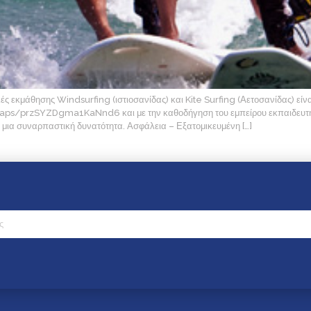
ς εκμάθησης Windsurfing (ιστιοσανίδας) και Kite Surfing (Αετοσανίδας) εί
maps/przSYZDgma1KaNnd6 και με την καθοδήγηση του εμπείρου εκπαιδευτή Γ
μια συναρπαστική δυνατότητα. Ασφάλεια – Εξατομικευμένη […]