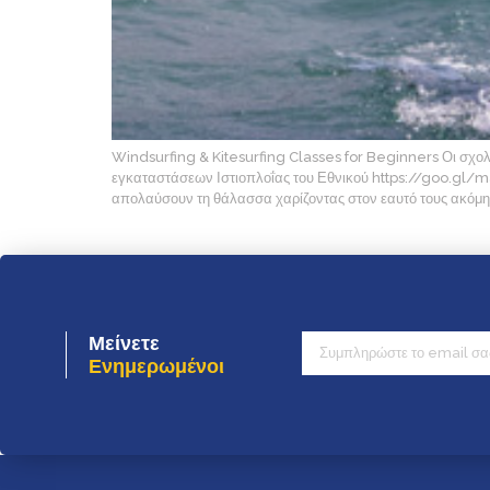
Windsurfing & Kitesurfing Classes for Beginners Οι σχολέ
εγκαταστάσεων Ιστιοπλοΐας του Εθνικού https://goo.gl/
απολαύσουν τη θάλασσα χαρίζοντας στον εαυτό τους ακόμη 
Μείνετε
Ενημερωμένοι