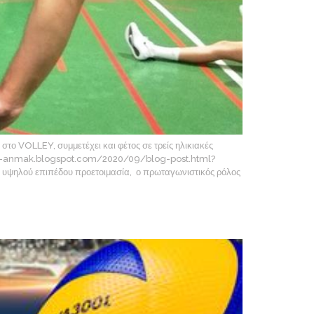
το VOLLEY, συμμετέχει και φέτος σε τρείς ηλικιακές
ethr-anmak.blogspot.com/2020/09/blog-post.html?
ψηλού επιπέδου προετοιμασία, ο πρωταγωνιστικός ρόλος