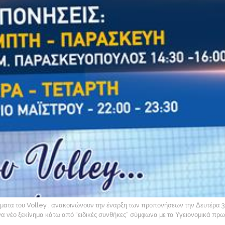
ήματα του Volley , ανακοινώνουν την έναρξη των προπονήσεων την Δευτέρα 
α νέο ξεκίνημα κάτω από “ειδικές συνθήκες” σύμφωνα με τα Υγειονομικά πρωτ