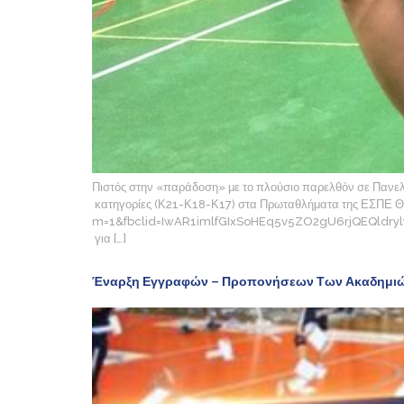
Πιστός στην «παράδοση» με το πλούσιο παρελθόν σε Πανελλή
κατηγορίες (Κ21-Κ18-Κ17) στα Πρωταθλήματα της ΕΣΠΕ Θ
m=1&fbclid=IwAR1imlfGIxSoHEq5v5ZO2gU6rjQEQldrylydnJa
για […]
Έναρξη Εγγραφών – Προπονήσεων Των Ακαδημι