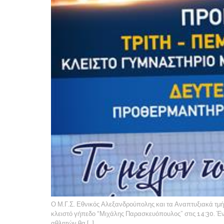
Ο Μ.Γ.Σ. Εθνικός Αλεξανδρούπολης και τα Αναπτυξιακά τμ
κλειστό γήπεδο “Μιχάλης Παρασκευόπουλος” στις 14:30. Έν
αθλητών θα […]