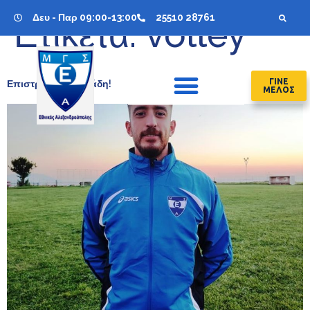
Δευ - Παρ 09:00-13:00
25510 28761
Ετικέτα:
volley
ΓΙΝΕ
Επιστροφή Ανδρεάδη!
ΜΕΛΟΣ