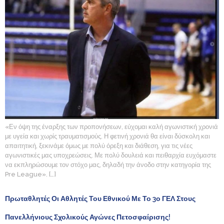
«Εν όψη της έναρξης των προπονήσεων, εύχομαι καλή αγωνιστική χρονιά
με υγεία και χωρίς τραυματισμούς. Η φετινή χρονιά θα είναι δύσκολη και
απαιτητική, ξεκινάμε όμως με πολύ όρεξη και διάθεση, για τις νέες
αγωνιστικές μας υποχρεώσεις. Με πολύ δουλειά και πειθαρχία ευχόμαστε
να εκπληρώσουμε τον στόχο μας, δηλαδή την άνοδο στην κατηγορία της
Pre League». […]
Πρωταθλητές Οι Αθλητές Του Εθνικού Με Το 3ο ΓΕΛ Στους
Πανελλήνιους Σχολικούς Αγώνες Πετοσφαίρισης!