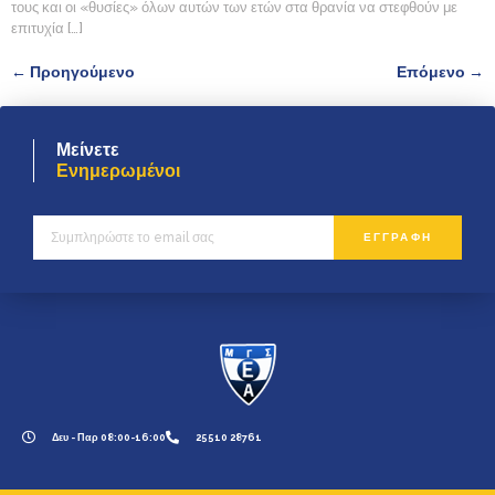
τους και οι «θυσίες» όλων αυτών των ετών στα θρανία να στεφθούν με
επιτυχία […]
←
Προηγούμενο
Επόμενο
→
Μείνετε
Ενημερωμένοι
ΕΓΓΡΑΦΗ
Δευ - Παρ 08:00-16:00
25510 28761