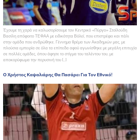
Έχουμε τη χαρά να καλωσορίσουμε τον Κεντρικό «Πύργο» Στοϊλούδη
Βασίλη απόφοιτο ΤΕΦΑΑ με ειδικότητα Βόλεϊ, που επιστρέφει και πάλι
στην ομάδα που ανδρώθηκε. Γέννημα θρέμα των Ακαδημιών μας, με
πλούσια εμπειρία σε όλα τα επίπεδα αφού αγωνίσθηκε με μεγάλη επιτυχία
σε πολλές ομάδες, όπου άφησε το στίγμα του ταλέντου του, με
αποκορύφωμα την περυσινή του […]
Ο Χρήστος Καψαλιάρης Θα Πασάρει Για Τον Εθνικό!