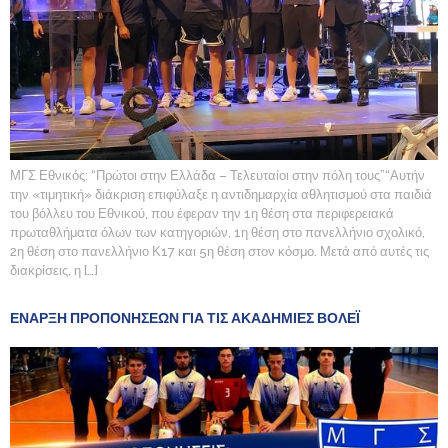
ΜΓΣ Εθνικός: “Πρώτοι στην Ελλάδα – Τελευταίοι στην πόλη τους”“Αυτήν
την «τιμητική» διάκριση επιφύλαξε η αντιδημαρχία αθλητισμού στα παιδιά
του βόλλευ του Εθνικού, που έφεραν την 1η θέση στα περιφερειακά
πρωταθλήματα όλων των κατηγοριών, 1η θέση στο πανελλήνιο σχολικό,
2η θέση στο πανελλήνιο Κ17 και 5η θέση στον κόσμο. Μετά από αυτές τις
διακρίσεις, η […]
ΕΝΑΡΞΗ ΠΡΟΠΟΝΗΣΕΩΝ ΓΙΑ ΤΙΣ ΑΚΑΔΗΜΙΕΣ ΒΟΛΕΪ