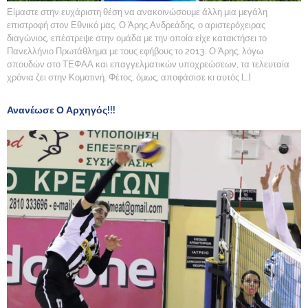
Είμαστε στην ευχάριστη θέση να ανακοινώσουμε άλλη μια μεγάλη
επιστροφή στον Εθνικό μας. Ο Άρης Ανδρεάδης, ο αριστερόχειρας
διαγώνιος, επέστρεψε στην ομάδα με την οποία είχε κατακτήσει το
Πανελλήνιο Πρωτάθλημα με τους εφήβους το 2013. Ο Άρης, λόγω
σπουδών στο ΤΕΦΑΑ και επαγγελματικών υποχρεώσεων, τα τελευταία
χρόνια ζει στην Κομοτινή. Φέτος, όμως, αποφάσισε κι αυτός […]
Ανανέωσε Ο Αρχηγός!!!