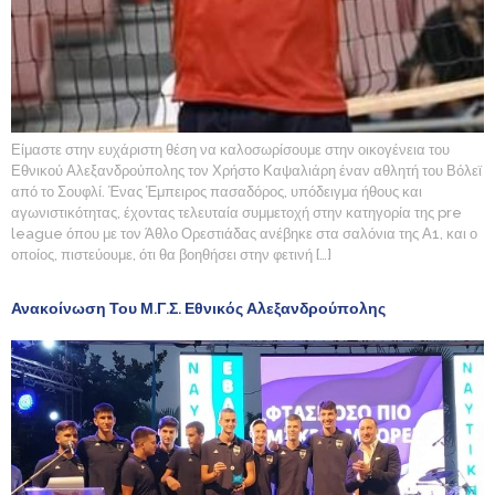
Είμαστε στην ευχάριστη θέση να καλοσωρίσουμε στην οικογένεια του
Εθνικού Αλεξανδρούπολης τον Χρήστο Καψαλιάρη έναν αθλητή του Βόλεϊ
από το Σουφλί. Ένας Έμπειρος πασαδόρος, υπόδειγμα ήθους και
αγωνιστικότητας, έχοντας τελευταία συμμετοχή στην κατηγορία της pre
league όπου με τον Άθλο Ορεστιάδας ανέβηκε στα σαλόνια της Α1, και ο
οποίος, πιστεύουμε, ότι θα βοηθήσει στην φετινή […]
Ανακοίνωση Του Μ.Γ.Σ. Εθνικός Αλεξανδρούπολης