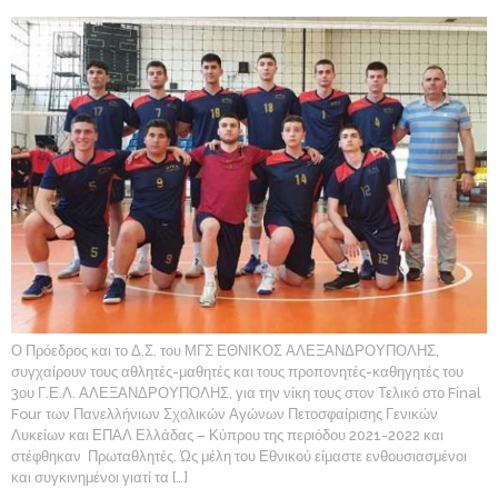
Ο Πρόεδρος και το Δ.Σ. του ΜΓΣ ΕΘΝΙΚΟΣ ΑΛΕΞΑΝΔΡΟΥΠΟΛΗΣ,
συγχαίρουν τους αθλητές-μαθητές και τους προπονητές-καθηγητές του
3ου Γ.Ε.Λ. ΑΛΕΞΑΝΔΡΟΥΠΟΛΗΣ, για την νίκη τους στον Τελικό στο Final
Four των Πανελλήνιων Σχολικών Αγώνων Πετοσφαίρισης Γενικών
Λυκείων και ΕΠΑΛ Ελλάδας – Κύπρου της περιόδου 2021-2022 και
στέφθηκαν Πρωταθλητές. Ώς μέλη του Εθνικού είμαστε ενθουσιασμένοι
και συγκινημένοι γιατί τα […]