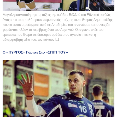
Μεγάλη ικανοποίηση στις τάξεις της ομάδας Βόλλεϋ του Εθνικού, καθώς
ένας από τους καλύτερους περυσινούς παίχτες του ο Θωμάς Δημητριάδης,
που κι αυτός προέρχεται από τις Ακαδημίες του, ανανέωσε και συνεχίζει
φορώντας πλέον το περιβραχιόνιο του Αρχηγού. Οι αγωνιστικές του
εμπειρίες του Θωμά σε διάφορες ομάδες που αγωνίστηκε και η
αδιαμφισβήτη αξία του, τον κάνουν […]
Ο «ΠΥΡΓΟΣ» Γύρισε Στο «ΣΠΙΤΙ ΤΟΥ»