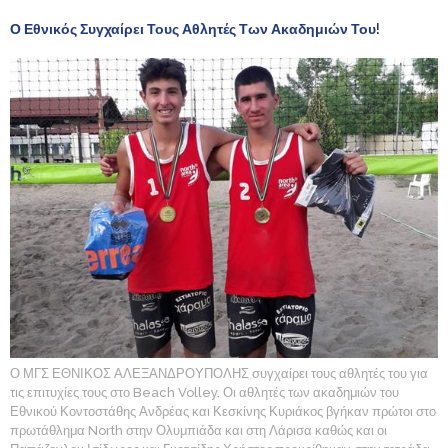
Ο Εθνικός Συγχαίρει Τους Αθλητές Των Ακαδημιών Του!
Ο ΜΓΣ ΕΘΝΙΚΟΣ ΑΛΕΞΑΝΔΡΟΥΠΟΛΗΣ συγχαίρει τους αθλητές του για
τις επιτυχίες τους στο Beach Volley. Οι αθλητές των ακαδημιών του
Εθνικού Κοντοστάθης Ανδρέας και Κεσκίνης Κυριάκος βγήκαν πρώτοι στο
πρωτάθλημα North στην Ολυμπιάδα και στη Λάρισα καθώς και οι