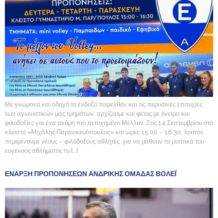
Με γνώμονα και οδηγό το ένδοξο παρελθόν και τις περυσινές επιτυχίες
των αγωνιστικών μας τμημάτων, αρχίζουμε και φέτος με όνειρα και
φιλοδοξίες για ένα ακόμη πιο πετυχημένο Μέλλον. Στις 14 Σεπτεμβρίου στο
κλειστό «Μιχάλης Παρασκευόπουλος» και ώρες 15:00 – 16:30, λοιπόν,
περιμένουμε νέους – φιλόδοξους αθλητές, για να μάθουν τα μυστικά του
ευγενούς αθλήματος το […]
ΕΝΑΡΞΗ ΠΡΟΠΟΝΗΣΕΩΝ ΑΝΔΡΙΚΗΣ ΟΜΑΔΑΣ ΒΟΛΕΪ