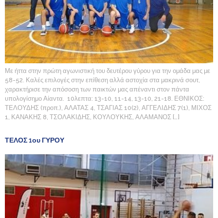
Με ήττα στην πρώτη αγωνιστική του δευτέρου γύρου για την ομάδα μας με
58-52. Καλές επιλογές στην επίθεση αλλά αστοχία στα μακρινά σουτ,
χαρακτήρισε την απόσοση των παικτών μας απέναντι στον πάντα
υπολογίσημο Αίαντα. 10λεπτα: 13-10, 11-14, 13-10, 21-18. ΕΘΝΙΚΟΣ:
ΤΕΛΟΥΔΗΣ (προπ.), ΑΛΑΤΑΣ 4, ΤΣΑΓΙΑΣ 10(2), ΑΓΓΕΛΙΔΗΣ 7(1), ΜΙΧΟΣ
1, ΚΑΝΑΚΗΣ 8, ΤΣΟΛΑΚΙΔΗΣ, ΚΟΥΛΟΥΚΗΣ, ΑΛΑΜΑΝΟΣ […]
ΤΕΛΟΣ 1ου ΓΥΡΟΥ