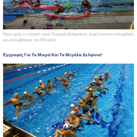
Νους υγιής εν σώματι υγιεί! Τα μικρά δελφινάκια, οι μελλοντικοί κολυμβητές
και κολυμβήτριες του Εθνικού!
Εγγραφές Για Τα Μικρά Και Τα Μεγάλα Δελφίνια!