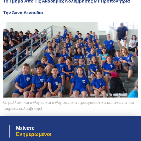
Το Τμήμα Από Τις Ακαδημίες Κολύμβησης Με Προπονήτρια
Την Άννα Λενούδια.
Οι μελλοντικοί αθλητές και αθλήτριες στα προαγωνιστικά και αγωνιστικά
τμήματα κολύμβησης!
Μείνετε
Ενημερωμένοι