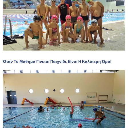
Όταν Το Μάθημα Γίνεται Παιχνίδι, Είναι Η Καλύτερη Ώρα!