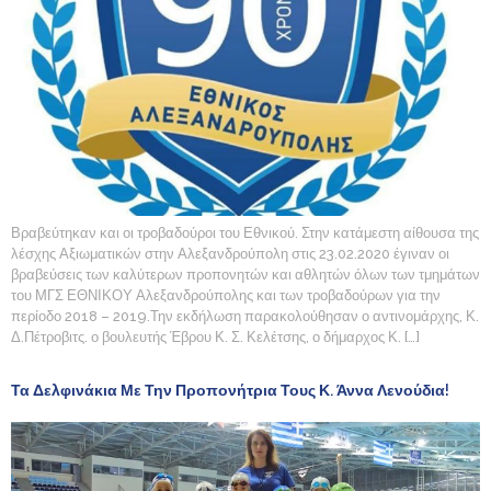
Βραβεύτηκαν και οι τροβαδούροι του Εθνικού. Στην κατάμεστη αίθουσα της
λέσχης Αξιωματικών στην Αλεξανδρούπολη στις 23.02.2020 έγιναν οι
βραβεύσεις των καλύτερων προπονητών και αθλητών όλων των τμημάτων
του ΜΓΣ ΕΘΝΙΚΟΥ Αλεξανδρούπολης και των τροβαδούρων για την
περίοδο 2018 – 2019.Την εκδήλωση παρακολούθησαν ο αντινομάρχης, Κ.
Δ.Πέτροβιτς. ο βουλευτής Έβρου Κ. Σ. Κελέτσης, ο δήμαρχος Κ. […]
Τα Δελφινάκια Με Την Προπονήτρια Τους Κ. Άννα Λενούδια!