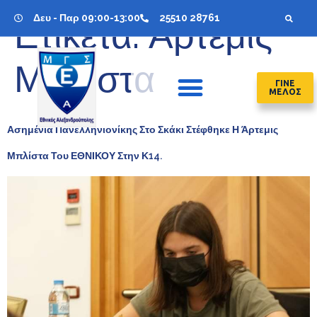
Δευ - Παρ 09:00-13:00
25510 28761
Ετικέτα:
Άρτεμις
Μπλίστα
ΓΙΝΕ
ΜΕΛΟΣ
Ασημένια Πανελληνιονίκης Στο Σκάκι Στέφθηκε Η Άρτεμις
Μπλίστα Του ΕΘΝΙΚΟΥ Στην Κ14.