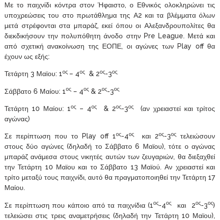
Με το παιχνίδι κόντρα στον Ήφαιστο, ο Εθνικός ολοκληρώνει τις
υποχρεώσεις του στο πρωτάθλημα της Α2 και τα βλέμματα όλων
μετά στρέφονται στα μπαράζ, εκεί όπου οι Αλεξανδρουπολίτες θα
διεκδικήσουν την πολυπόθητη άνοδο στην Pre League. Μετά και
από σχετική ανακοίνωση της ΕΟΠΕ, οι αγώνες των Play off θα
έχουν ως εξής:
ος
ος
ος
ος
Τετάρτη 3 Μαϊου: 1
– 4
& 2
-3
ος
ος
ος
ος
Σάββατο 6 Μαίου: 1
– 4
& 2
-3
ος
ος
ος
ος
Τετάρτη 10 Μαίου: 1
– 4
& 2
-3
(αν χρειαστεί και τρίτος
αγώνας)
ος
ος
ος
ος
Σε περίπτωση που το Play off 1
-4
και 2
-3
τελειώσουν
στους δύο αγώνες (δηλαδή το Σάββατο 6 Μαϊου), τότε ο αγώνας
μπαράζ ανάμεσα στους νικητές αυτών των ζευγαριών, θα διεξαχθεί
την Τετάρτη 10 Μαϊου και το Σάββατο 13 Μαϊού. Αν χρειαστεί και
τρίτο μεταξύ τους παιχνίδι, αυτό θα πραγματοποιηθεί την Τετάρτη 17
Μαίου.
ος
ος
ος
ος
Σε περίπτωση που κάποιο από τα παιχνίδια (1
-4
και 2
-3
)
τελειώσει στις τρεις αναμετρήσεις (δηλαδή την Τετάρτη 10 Μαϊου),