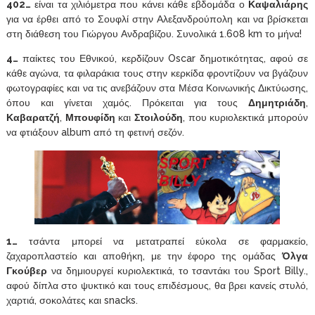
402…
είναι τα χιλιόμετρα που κάνει κάθε εβδομάδα ο
Καψαλιάρης
για να έρθει από το Σουφλί στην Αλεξανδρούπολη και να βρίσκεται
στη διάθεση του Γιώργου Ανδραβίζου. Συνολικά 1.608 km το μήνα!
4…
παίκτες του Εθνικού, κερδίζουν Oscar δημοτικότητας, αφού σε
κάθε αγώνα, τα φιλαράκια τους στην κερκίδα φροντίζουν να βγάζουν
φωτογραφίες και να τις ανεβάζουν στα Μέσα Κοινωνικής Δικτύωσης,
όπου και γίνεται χαμός. Πρόκειται για τους
Δημητριάδη
,
Καβαρατζή
,
Μπουφίδη
και
Στοιλούδη
, που κυριολεκτικά μπορούν
να φτιάξουν album από τη φετινή σεζόν.
1…
τσάντα μπορεί να μετατραπεί εύκολα σε φαρμακείο,
ζαχαροπλαστείο και αποθήκη, με την έφορο της ομάδας
Όλγα
Γκούβερ
να δημιουργεί κυριολεκτικά, το τσαντάκι του Sport Billy.,
αφού δίπλα στο ψυκτικό και τους επιδέσμους, θα βρει κανείς στυλό,
χαρτιά, σοκολάτες και snacks.