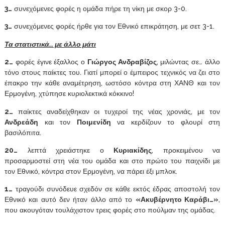
3…
συνεχόμενες φορές η ομάδα πήρε τη νίκη με σκορ 3-0.
3…
συνεχόμενες φορές ήρθε για τον Εθνικό επικράτηση, με σετ 3-1.
Τα στατιστικά… με άλλο μάτι
2…
φορές έγινε έξαλλος ο
Γιώργος Ανδραβίζος
, μιλώντας σε… άλλο
τόνο στους παίκτες του. Γιατί μπορεί ο έμπειρος τεχνικός να ζει στο
έπακρο την κάθε αναμέτρηση, ωστόσο κόντρα στη ΧΑΝΘ και τον
Ερμογένη, χτύπησε κυριολεκτικά κόκκινο!
2…
παίκτες αναδείχθηκαν οι τυχεροί της νέας χρονιάς, με τον
Ανδρεάδη
και τον
Ποιμενίδη
να κερδίζουν το φλουρί στη
βασιλόπιτα.
20…
λεπτά χρειάστηκε ο
Κυριακίδης
, προκειμένου να
προσαρμοστεί στη νέα του ομάδα και στο πρώτο του παιχνίδι με
τον Εθνικό, κόντρα στον Ερμογένη, να πάρει έξι μπλοκ.
1…
τραγούδι συνόδευε σχεδόν σε κάθε εκτός έδρας αποστολή τον
Εθνικό και αυτό δεν ήταν άλλο από το
«Ακυβέρνητο Καράβι…»
,
που ακουγόταν τουλάχιστον τρεις φορές στο πούλμαν της ομάδας.