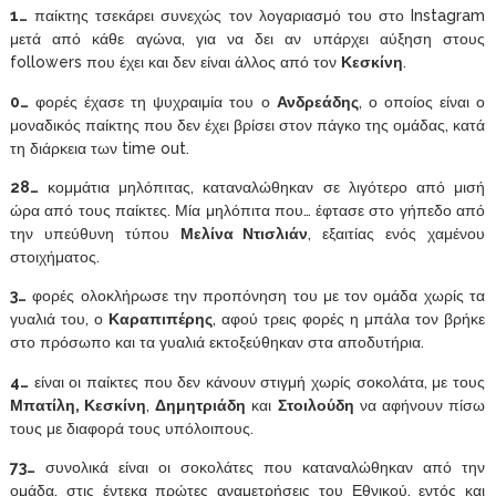
1…
παίκτης τσεκάρει συνεχώς τον λογαριασμό του στο Instagram
μετά από κάθε αγώνα, για να δει αν υπάρχει αύξηση στους
followers που έχει και δεν είναι άλλος από τον
Κεσκίνη
.
0…
φορές έχασε τη ψυχραιμία του ο
Ανδρεάδης
, ο οποίος είναι ο
μοναδικός παίκτης που δεν έχει βρίσει στον πάγκο της ομάδας, κατά
τη διάρκεια των time out.
28…
κομμάτια μηλόπιτας, καταναλώθηκαν σε λιγότερο από μισή
ώρα από τους παίκτες. Μία μηλόπιτα που… έφτασε στο γήπεδο από
την υπεύθυνη τύπου
Μελίνα Ντισλιάν
, εξαιτίας ενός χαμένου
στοιχήματος.
3…
φορές ολοκλήρωσε την προπόνηση του με τον ομάδα χωρίς τα
γυαλιά του, ο
Καραπιπέρης
, αφού τρεις φορές η μπάλα τον βρήκε
στο πρόσωπο και τα γυαλιά εκτοξεύθηκαν στα αποδυτήρια.
4…
είναι οι παίκτες που δεν κάνουν στιγμή χωρίς σοκολάτα, με τους
Μπατίλη, Κεσκίνη
,
Δημητριάδη
και
Στοιλούδη
να αφήνουν πίσω
τους με διαφορά τους υπόλοιπους.
73…
συνολικά είναι οι σοκολάτες που καταναλώθηκαν από την
ομάδα, στις έντεκα πρώτες αναμετρήσεις του Εθνικού, εντός και