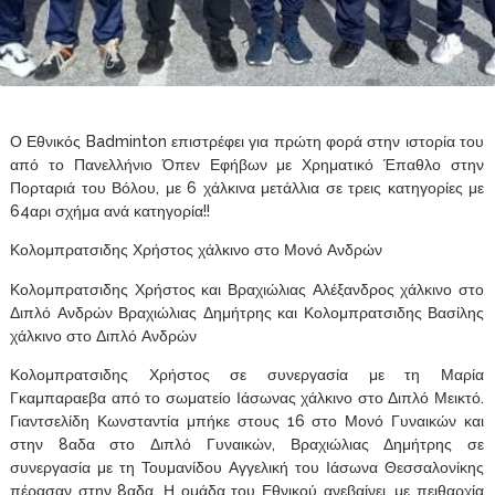
Ο Εθνικός Badminton επιστρέφει για πρώτη φορά στην ιστορία του
από το Πανελλήνιο Όπεν Εφήβων με Χρηματικό Έπαθλο στην
Πορταριά του Βόλου, με 6 χάλκινα μετάλλια σε τρεις κατηγορίες με
64αρι σχήμα ανά κατηγορία!!
Κολομπρατσιδης Χρήστος χάλκινο στο Μονό Ανδρών
Κολομπρατσιδης Χρήστος και Βραχιώλιας Αλέξανδρος χάλκινο στο
Διπλό Ανδρών Βραχιώλιας Δημήτρης και Κολομπρατσιδης Βασίλης
χάλκινο στο Διπλό Ανδρών
Κολομπρατσιδης Χρήστος σε συνεργασία με τη Μαρία
Γκαμπαραεβα από το σωματείο
Ιάσωνας χάλκινο στο Διπλό Μεικτό.
Γιαντσελίδη Κωνσταντία μπήκε στους 16 στο Μονό Γυναικών και
στην 8αδα στο Διπλό Γυναικών, Βραχιώλιας Δημήτρης σε
συνεργασία με τη Τουμανίδου Αγγελική του Ιάσωνα Θεσσαλονίκης
πέρασαν στην 8αδα. Η ομάδα του Εθνικού ανεβαίνει, με πειθαρχία