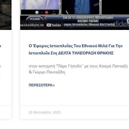
ο
Ο Έφορος Ιστιοπλοΐας Του Εθνικού Μιλά Για Την
Ιστιοπλοΐα Στη ΔΕΛΤΑ ΤΗΛΕΟΡΑΣΗ ΘΡΑΚΗΣ
ι
στην εκπομπή “Πάμε Γήπεδο” με τους Κοσμά Πανταζή
& Γιώργο Πανταζίδη
ν
ΠΕΡΙΣΣΌΤΕΡΑ»
21 Ιανουαρίου, 2021