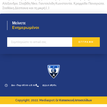
Αλέξανδρο, Σλαβίδη Νίκο, Γιαντσελιδη Κωνσταντία, Κρομμύδα Παναγιώτα,
Σταθάκη Δέσποινα και τη μικρή […]
Μείνετε
Ενημερωμένοι
ΕΓΓΡΑΦΗ
Δευ - Παρ 08:00-16:00
25510 28761
Copyright. 2022. Mediaspot.gr Κατασκευή Ιστοσελίδων