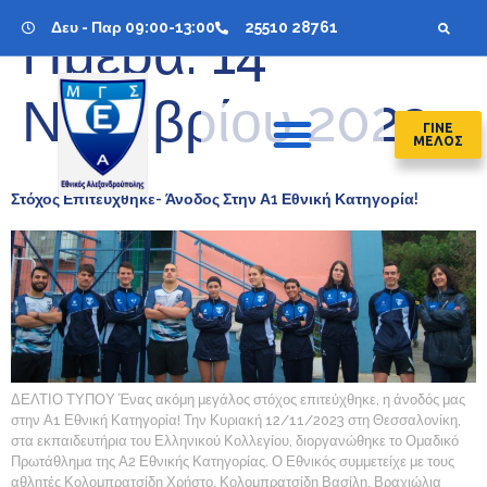
Δευ - Παρ 09:00-13:00
25510 28761
Ημέρα:
14
Νοεμβρίου 2023
ΓΙΝΕ
ΜΕΛΟΣ
Στόχος Επιτεύχθηκε- Άνοδος Στην Α1 Εθνική Κατηγορία!
ΔΕΛΤΙΟ ΤΥΠΟΥ Ένας ακόμη μεγάλος στόχος επιτεύχθηκε, η άνοδός μας
στην Α1 Εθνική Κατηγορία! Την Κυριακή 12/11/2023 στη Θεσσαλονίκη,
στα εκπαιδευτήρια του Ελληνικού Κολλεγίου, διοργανώθηκε το Ομαδικό
Πρωτάθλημα της Α2 Εθνικής Κατηγορίας. Ο Εθνικός συμμετείχε με τους
αθλητές Κολομπρατσίδη Χρήστο, Κολομπρατσίδη Βασίλη, Βραχιώλια