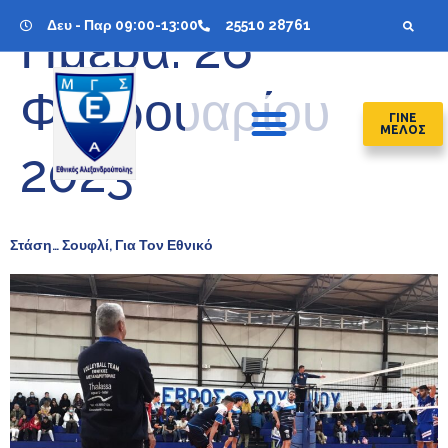
Δευ - Παρ 09:00-13:00
25510 28761
Ημέρα:
26
Φεβρουαρίου
ΓΙΝΕ
ΜΕΛΟΣ
2023
Στάση… Σουφλί, Για Τον Εθνικό