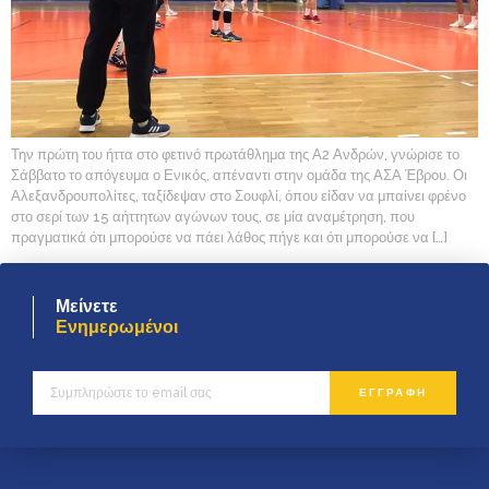
Την πρώτη του ήττα στο φετινό πρωτάθλημα της Α2 Ανδρών, γνώρισε το
Σάββατο το απόγευμα ο Ενικός, απέναντι στην ομάδα της ΑΣΑ Έβρου. Οι
Αλεξανδρουπολίτες, ταξίδεψαν στο Σουφλί, όπου είδαν να μπαίνει φρένο
στο σερί των 15 αήττητων αγώνων τους, σε μία αναμέτρηση, που
πραγματικά ότι μπορούσε να πάει λάθος πήγε και ότι μπορούσε να […]
Μείνετε
Ενημερωμένοι
ΕΓΓΡΑΦΗ