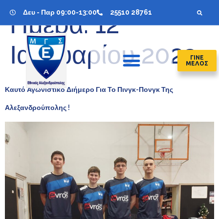
Δευ - Παρ 09:00-13:00
25510 28761
Ημέρα:
12
Ιανουαρίου 2023
ΓΙΝΕ
ΜΕΛΟΣ
Καυτό Αγωνιστικό Διήμερο Για Το Πινγκ-Πονγκ Της
Αλεξανδρούπολης !