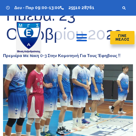
Δευ - Παρ 09:00-13:00
25510 28761
Ημέρα:
23
Οκτωβρίου 2022
ΓΙΝΕ
ΜΕΛΟΣ
Πρεμιέρα Με Νίκη 0-3 Στην Κομοτηνή Για Τους Έφηβους !!