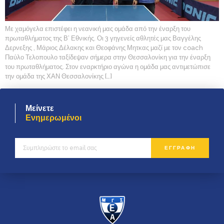
Με χαμόγελα επιστέφει η νεανική μας ομάδα από την έναρξη του
πρωταθλήματος της Β’ Εθνικής. Οι 3 γηγενείς αθλητές μας Βαγγέλης
Δερνεξης , Μάριος Δέλακης και Θεοφάνης Μητκας μαζί με τον coach
Παύλο Τελοπουλο ταξίδεψαν σήμερα στην Θεσσαλονίκη για την έναρξη
του πρωταθλήματος. Στον εναρκτήριο αγώνα η ομάδα μας αντιμετώπισε
την ομάδα της ΧΑΝ Θεσσαλονίκης […]
Μείνετε
Ενημερωμένοι
ΕΓΓΡΑΦΗ