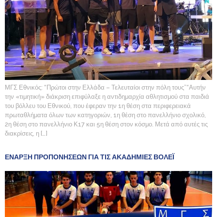
ΜΓΣ Εθνικός: “Πρώτοι στην Ελλάδα – Τελευταίοι στην πόλη τους”“Αυτήν
την «τιμητική» διάκριση επιφύλαξε η αντιδημαρχία αθλητισμού στα παιδιά
του βόλλευ του Εθνικού, που έφεραν την 1η θέση στα περιφερειακά
πρωταθλήματα όλων των κατηγοριών, 1η θέση στο πανελλήνιο σχολικό,
2η θέση στο πανελλήνιο Κ17 και 5η θέση στον κόσμο. Μετά από αυτές τις
διακρίσεις, η […]
ΕΝΑΡΞΗ ΠΡΟΠΟΝΗΣΕΩΝ ΓΙΑ ΤΙΣ ΑΚΑΔΗΜΙΕΣ ΒΟΛΕΪ