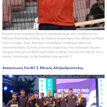
Είμαστε στην ευχάριστη θέση να καλοσωρίσουμε στην οικογένεια του
Εθνικού Αλεξανδρούπολης τον Χρήστο Καψαλιάρη έναν αθλητή του Βόλεϊ
από το Σουφλί. Ένας Έμπειρος πασαδόρος, υπόδειγμα ήθους και
αγωνιστικότητας, έχοντας τελευταία συμμετοχή στην κατηγορία της pre
league όπου με τον Άθλο Ορεστιάδας ανέβηκε στα σαλόνια της Α1, και ο
οποίος, πιστεύουμε, ότι θα βοηθήσει στην φετινή […]
Ανακοίνωση Του Μ.Γ.Σ. Εθνικός Αλεξανδρούπολης