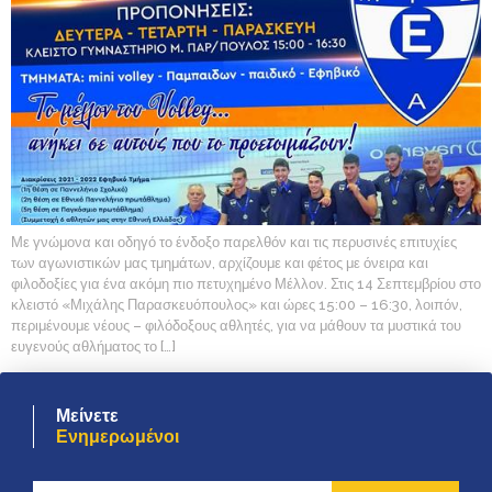
Με γνώμονα και οδηγό το ένδοξο παρελθόν και τις περυσινές επιτυχίες
των αγωνιστικών μας τμημάτων, αρχίζουμε και φέτος με όνειρα και
φιλοδοξίες για ένα ακόμη πιο πετυχημένο Μέλλον. Στις 14 Σεπτεμβρίου στο
κλειστό «Μιχάλης Παρασκευόπουλος» και ώρες 15:00 – 16:30, λοιπόν,
περιμένουμε νέους – φιλόδοξους αθλητές, για να μάθουν τα μυστικά του
ευγενούς αθλήματος το […]
Μείνετε
Ενημερωμένοι