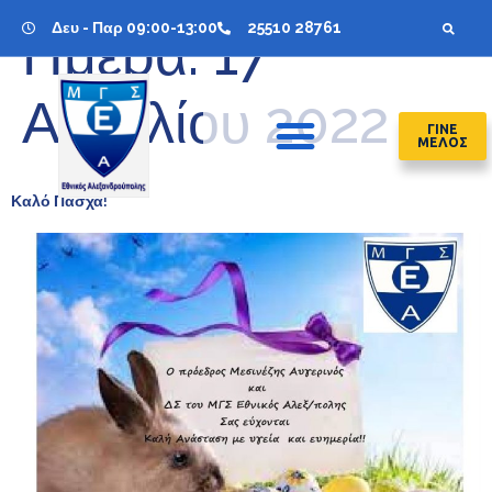
Δευ - Παρ 09:00-13:00
25510 28761
Ημέρα:
17
Απριλίου 2022
ΓΙΝΕ
ΜΕΛΟΣ
Καλό Πάσχα!