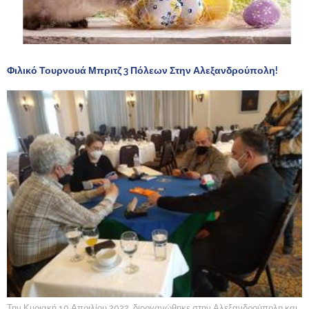
Φιλικό Τουρνουά Μπριτζ 3 Πόλεων Στην Αλεξανδρούπολη!
Την Κυριακή 10 Απριλίου 2022, διοργανώθηκε στην Αλεξανδρούπολη και