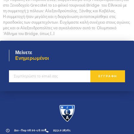
στο Ξενοδοχείο Grecotel το 1ο φιλικό τουρνουά Bridge του Εθνικού με
τη συμμετοχή 3 πόλεων: Αλεξανδρούπολης, Ξάνθης και Καβάλας.
Η συμμετοχή ήταν μεγάλη και η διοργάνωση ανταποκρίσθηκε στις
προσδοκίες των συμμετεχόντων. Ευχόμαστε καλή συνέχεια στους αγώνες
μας και οι Αλεξανδροπολίτες να αγκαλιάσουν αυτό το Ολυμπιακό
‘Αθλημα του Bridge, όπως […]
Μείνετε
Ενημερωμένοι
ΕΓΓΡΑΦΗ
Δευ - Παρ 08:00-16:00
25510 28761