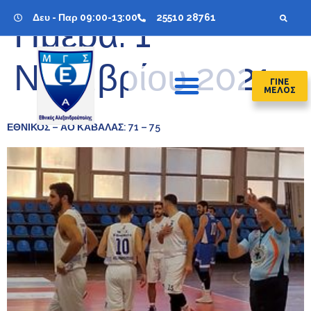
Δευ - Παρ 09:00-13:00
25510 28761
Ημέρα:
1
Νοεμβρίου 2021
ΓΙΝΕ
ΜΕΛΟΣ
ΕΘΝΙΚΟΣ – ΑΟ ΚΑΒΑΛΑΣ: 71 – 75