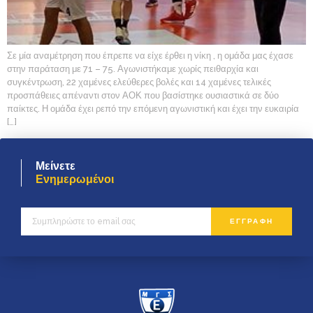
Σε μία αναμέτρηση που έπρεπε να είχε έρθει η νίκη , η ομάδα μας έχασε
στην παράταση με 71 – 75. Αγωνιστήκαμε χωρίς πειθαρχία και
συγκέντρωση, 22 χαμένες ελεύθερες βολές και 14 χαμένες τελικές
προσπάθειες απέναντι στον ΑΟΚ που βασίστηκε ουσιαστικά σε δύο
παίκτες. Η ομάδα έχει ρεπό την επόμενη αγωνιστική και έχει την ευκαιρία
[…]
Μείνετε
Ενημερωμένοι
ΕΓΓΡΑΦΗ