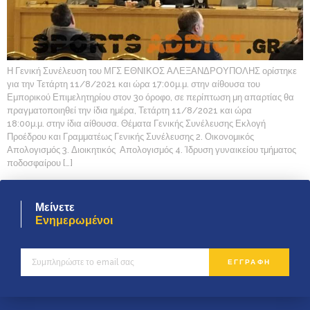
Η Γενική Συνέλευση του ΜΓΣ ΕΘΝΙΚΟΣ ΑΛΕΞΑΝΔΡΟΥΠΟΛΗΣ ορίστηκε
για την Τετάρτη 11/8/2021 και ώρα 17:00μ.μ. στην αίθουσα του
Εμπορικού Επιμελητηρίου στον 3ο όροφο, σε περίπτωση μη απαρτίας θα
πραγματοποιηθεί την ίδια ημέρα, Τετάρτη 11/8/2021 και ώρα
18:00μ.μ. στην ίδια αίθουσα. Θέματα Γενικής Συνέλευσης Εκλογή
Προέδρου και Γραμματέως Γενικής Συνέλευσης 2. Οικονομικός
Απολογισμός 3. Διοικητικός Απολογισμός 4. Ίδρυση γυναικείου τμήματος
ποδοσφαίρου […]
Μείνετε
Ενημερωμένοι
ΕΓΓΡΑΦΗ