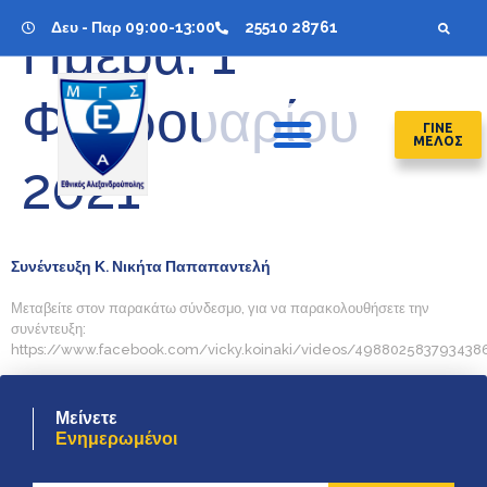
Δευ - Παρ 09:00-13:00
25510 28761
Ημέρα:
1
Φεβρουαρίου
ΓΙΝΕ
ΜΕΛΟΣ
2021
Συνέντευξη Κ. Νικήτα Παπαπαντελή
Μεταβείτε στον παρακάτω σύνδεσμο, για να παρακολουθήσετε την
συνέντευξη:
https://www.facebook.com/vicky.koinaki/videos/498802583793438
Μείνετε
Ενημερωμένοι