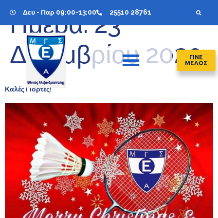
Δευ - Παρ 09:00-13:00
25510 28761
Ημέρα:
23
Δεκεμβρίου 2020
ΓΙΝΕ
ΜΕΛΟΣ
Καλές Γιορτές!