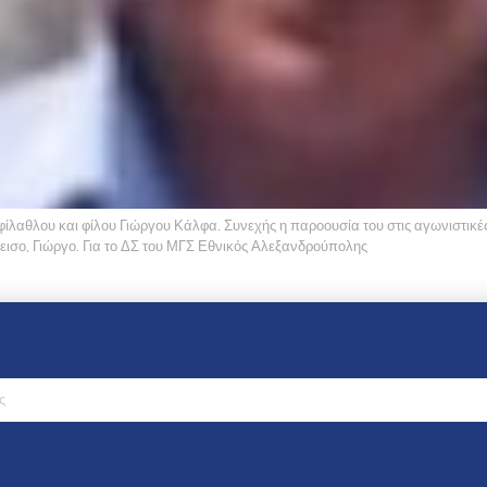
φίλαθλου και φίλου Γιώργου Κάλφα. Συνεχής η παροουσία του στις αγωνιστικές
δεισο, Γιώργο. Για το ΔΣ του ΜΓΣ Εθνικός Αλεξανδρούπολης