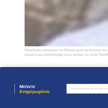
Φτωχότερη η οικογένεια του Εθνικού, μετά την απώλεια του 
ειλικρινά μας συλλυπητήρια στους οικείους του. Καλό Παρά
Μείνετε
Ενημερωμένοι