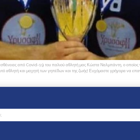
σθένειας από Covid-19 του παλιού αθλητή μας Κώστα Ναλμπάντη, ο οποίος 
τό αθλητή και μαχητή των γηπέδων και της ζωής! Ευχόμαστε γρήγορα να επανέλ