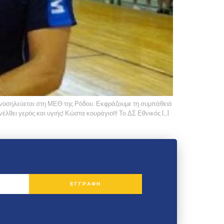
νοσηλεύεται στη ΜΕΘ της Ρόδου. Εκφράζουμε τη συμπάθειά
θει γερός και υγιής! Κώστα κουράγιο!!! Το ΔΣ Εθνικός […]
ΕΓΓΡΑΦΗ