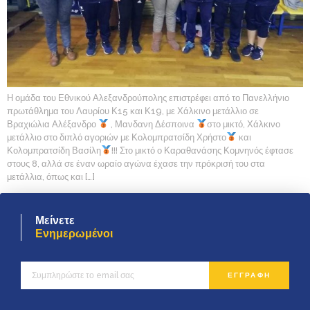
Η ομάδα του Εθνικού Αλεξανδρούπολης επιστρέφει από το Πανελλήνιο
πρωτάθλημα του Λαυρίου Κ15 και Κ19, με Χάλκινο μετάλλιο σε
Βραχιώλια Αλέξανδρο
, Μανδανη Δέσποινα
στο μικτό, Χάλκινο
μετάλλιο στο διπλό αγοριών με Κολομπρατσίδη Χρήστο
και
Κολομπρατσίδη Βασίλη
!!! Στο μικτό ο Καραθανάσης Κομνηνός έφτασε
στους 8, αλλά σε έναν ωραίο αγώνα έχασε την πρόκρισή του στα
μετάλλια, όπως και […]
Μείνετε
Ενημερωμένοι
ΕΓΓΡΑΦΗ