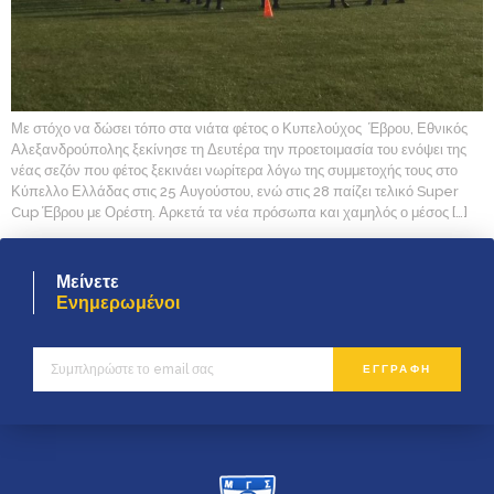
Με στόχο να δώσει τόπο στα νιάτα φέτος ο Κυπελούχος Έβρου, Εθνικός
Αλεξανδρούπολης ξεκίνησε τη Δευτέρα την προετοιμασία του ενόψει της
νέας σεζόν που φέτος ξεκινάει νωρίτερα λόγω της συμμετοχής τους στο
Κύπελλο Ελλάδας στις 25 Αυγούστου, ενώ στις 28 παίζει τελικό Super
Cup Έβρου με Ορέστη. Αρκετά τα νέα πρόσωπα και χαμηλός ο μέσος […]
Μείνετε
Ενημερωμένοι
ΕΓΓΡΑΦΗ