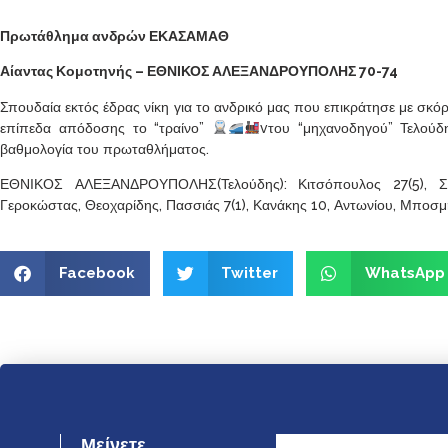
Πρωτάθλημα ανδρών ΕΚΑΣΑΜΑΘ
Αίαντας Κομοτηνής – ΕΘΝΙΚΟΣ ΑΛΕΞΑΝΔΡΟΥΠΟΛΗΣ 70-74
Σπουδαία εκτός έδρας νίκη για το ανδρικό μας που επικράτησε με σκόρ
επίπεδα απόδοσης το “τραίνο”
vτου “μηχανοδηγού” Τελούδ
βαθμολογία του πρωταθλήματος.
ΕΘΝΙΚΟΣ ΑΛΕΞΑΝΔΡΟΥΠΟΛΗΣ(Τελούδης): Κιτσόπουλος 27(5), Σιτα
Γεροκώστας, Θεοχαρίδης, Πασσιάς 7(1), Κανάκης 10, Αντωνίου, Μποσ
Facebook
Twitter
WhatsApp
Μείνετε