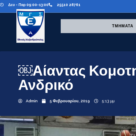
Δευ - Παρ 09:00-13:00
25510 28761
ΤΜΗΜΑΤΑ
￼Αίαντας Κομοτη
Ανδρικό
Admin
5 Φεβρουαρίου, 2019
5:13 μμ