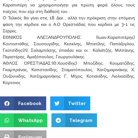
Καραπιπέρη να χρησιμοποιήσει για πρώτη φορά όλους τους
παίχτες που είχε στη διάθεσή του .
Ο Τελικός θα γίνει στις 18 Δεκ , αλλά την πρόκριση στην επόμενη
φάση την κέρδισε και ο Α.Ο Ορεστιάδας που κερδισε με 3-1 τις
Σέρρες.
ΕΘΝΙΚΌΣ ΑΛΕΞΑΝΔΡΟΥΠΟΛΗΣ: (Ιωαν.Καραπιπέρης)
Κοντοστάθης, Σουσουρίδης, Κεσκίνης, Μπατίλης, Παπάζογλου,
Γκοτσίδης(Λ), Σαλαμπάσης, έπαιξαν και οι : Καλαϊτζής, Μιλπάνης,
Περιστέρης, Αμαξόπουλος, Γεωργουλάκης.
ΑΘΛΟΣ ΟΡΕΣΤΙΑΔΑΣ:(Θ.Χουσίδης) Μποζίδης, Κουματζίδης,
Γκαμπράνας, Καπστανίδης, Σταματόπουλος, Χατζημαρινάκης Χ,
Ουζουνιδης, Χατζημαρινάκης Γ, Μίχος, Κοτιανίδης, Λιολιοσίδης,
Κύρτσιος
Facebook
Twitter
WhatsApp
Telegram
Εκτύπωση