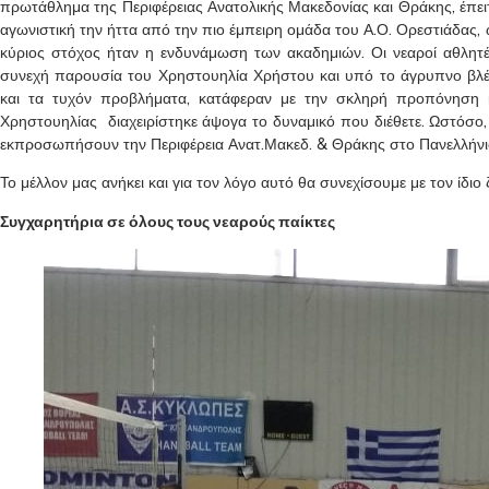
πρωτάθλημα της Περιφέρειας Ανατολικής Μακεδονίας και Θράκης, έπειτ
αγωνιστική την ήττα από την πιο έμπειρη ομάδα του Α.Ο. Ορεστιάδας, 
κύριος στόχος ήταν η ενδυνάμωση των ακαδημιών. Οι νεαροί αθλητές
συνεχή παρουσία του Χρηστουηλία Χρήστου και υπό το άγρυπνο βλέμ
και τα τυχόν προβλήματα, κατάφεραν με την σκληρή προπόνηση 
Χρηστουηλίας διαχειρίστηκε άψογα το δυναμικό που διέθετε. Ωστόσο,
εκπροσωπήσουν την Περιφέρεια Ανατ.Μακεδ. & Θράκης στο Πανελλήνι
Το μέλλον μας ανήκει και για τον λόγο αυτό θα συνεχίσουμε με τον ίδι
Συγχαρητήρια σε όλους τους νεαρούς παίκτες