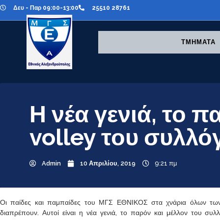
Δευ - Παρ 09:00-13:00
25510 28761
ΤΜΗΜΑΤΑ
Η νέα γενιά, το π
volley του συλλό
Admin
10 Απριλίου, 2019
9:21 πμ
Οι παίδες και παμπαίδες του ΜΓΣ ΕΘΝΙΚΟΣ στα χνάρια όλων των
διαπρέπουν. Αυτοί είναι η νέα γενιά, το παρόν και μέλλον του συλ