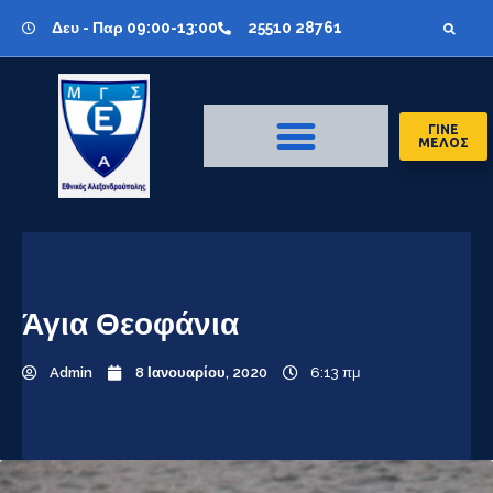
Δευ - Παρ 09:00-13:00
25510 28761
ΓΙΝΕ
ΜΕΛΟΣ
Άγια Θεοφάνια
Admin
8 Ιανουαρίου, 2020
6:13 πμ